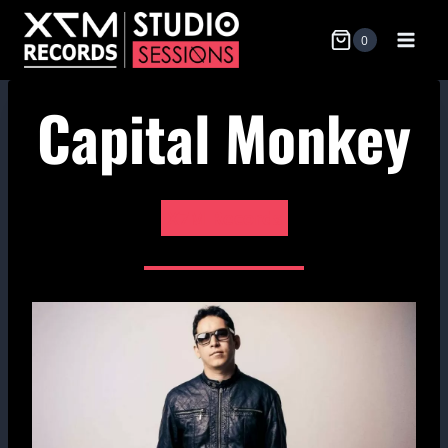
Skip
0
to
content
Capital Monkey
X7M Records