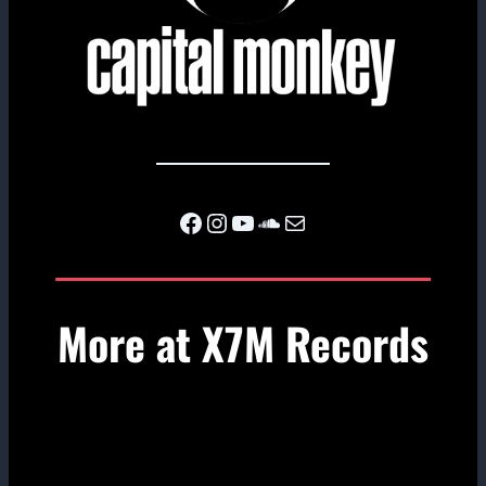
Facebook
Instagram
YouTube
SoundCloud
Mail
More at X7M Records